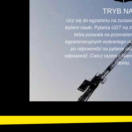
TRYB N
Ucz się do egzaminu na żurawi
trybem nauki. Pytania UDT na ż
która pozwala na przerobie
egzaminacyjnych wybranego ur
po odpowiedzi na pytanie uk
odpowiedź. Ćwicz razem z Nami
domu.