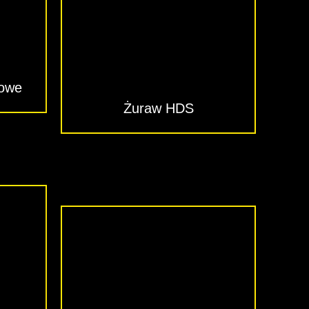
powe
Żuraw HDS