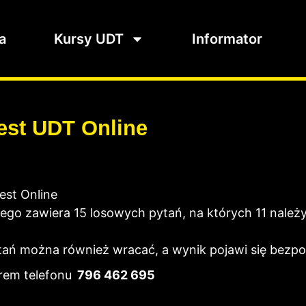
a
Kursy UDT
Informator
est UDT Online
est Online
ego zawiera 15 losowych pytań, na których 11 należ
ytań można również wracać, a wynik pojawi się bez
rem telefonu
796 462 695