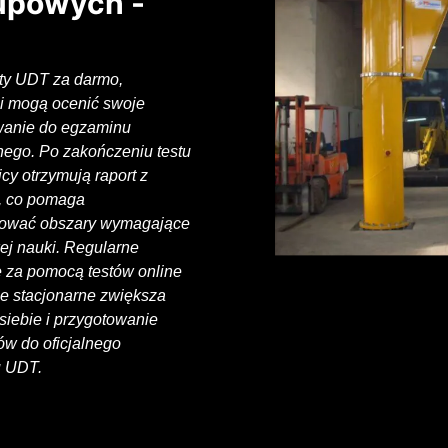
łupowych -
sty UDT za darmo,
i mogą ocenić swoje
wanie do egzaminu
nego. Po zakończeniu testu
cy otrzymują raport z
, co pomaga
ikować obszary wymagające
ej nauki. Regularne
 za pomocą testów online
e stacjonarne zwiększa
iebie i przygotowanie
w do oficjalnego
 UDT.