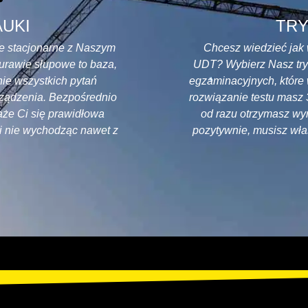
AUKI
TRY
e stacjonarne z Naszym
Chcesz wiedzieć jak
urawie słupowe to baza,
UDT? Wybierz Nasz tryb
nie wszystkich pytań
egzaminacyjnych, które 
ządzenia. Bezpośrednio
rozwiązanie testu masz 
aże Ci się prawidłowa
od razu otrzymasz wyn
 nie wychodząc nawet z
pozytywnie, musisz wła