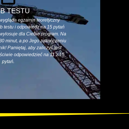
B TESTU
 wygląda egzamin teoretyczny
 testu i odpowiedz na 15 pytań
wylosuje dla Ciebie program. Na
30 minut, a po Jego zakończeniu
ik! Pamiętaj, aby zaliczyć test
ściwie odpowiedzieć na 11 z 15
pytań.