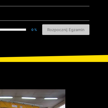
Rozpocznij Egzamin
0 %