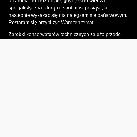
o zarobki. To zrozumiałe, gdyż jest to wiedza
specjalistyczna, którą kursant musi posiąść, a
następnie wykazać się nią na egzaminie państwowym.
Postaram się przybliżyć Wam ten temat.
Zarobki konserwatorów technicznych zależą przede
wszystkim od specjalności i doświadczenia samego
konserwatora. Do takiej analizy należy również wziąć
pod uwagę region w jakim mamy zamiar pracować.
Po kursie konserwatora średnia płaca dla
konserwatorów w Polsce mieści się w przedziale od
około 4000 do 7000 złotych miesięcznie. Jednakże,
doświadczeni konserwatorzy specjalizujący się w
obszarach wymagających wysokich umiejętności
technicznych, takich jak konserwacja maszyn
przemysłowych czy urządzeń o dużej skali, mogą
osiągać zarobki na poziomie kilku, a raczej kilkunastu
tysięcy złotych miesięcznie.