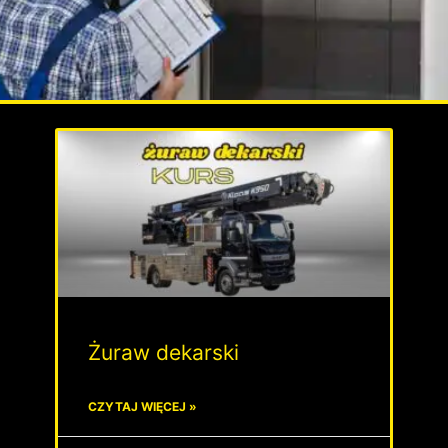
Informator
Sprawdź co się dzieje w
świecie UDT
Kliknij tutaj
Żuraw dekarski
CZYTAJ WIĘCEJ »