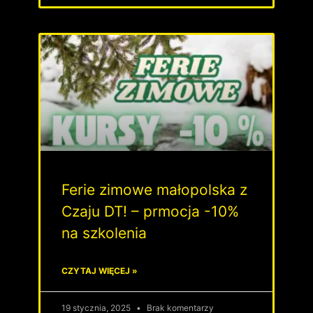
Ferie zimowe małopolska z
Czaju DT! – prmocja -10%
na szkolenia
CZYTAJ WIĘCEJ »
19 stycznia, 2025
Brak komentarzy