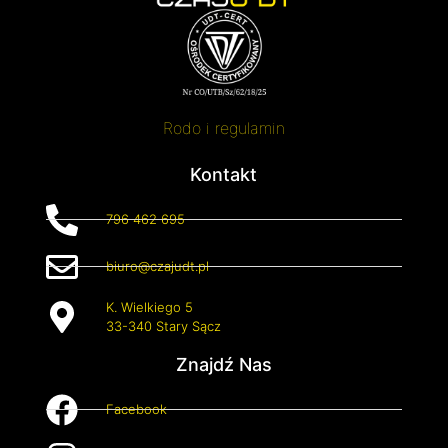
Rodo i regulamin
Kontakt
796 462 695
biuro@czajudt.pl
K. Wielkiego 5
33-340 Stary Sącz
Znajdź Nas
Facebook