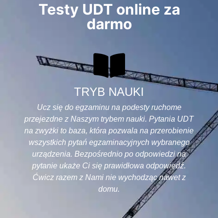
Testy UDT online za
darmo
TRYB NAUKI
Ucz się do egzaminu na podesty ruchome
przejezdne z Naszym trybem nauki. Pytania UDT
na zwyżki to baza, która pozwala na przerobienie
wszystkich pytań egzaminacyjnych wybranego
urządzenia. Bezpośrednio po odpowiedzi na
pytanie ukaże Ci się prawidłowa odpowiedź.
Ćwicz razem z Nami nie wychodząc nawet z
domu.