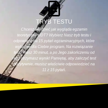
TRYB TESTU
Chcesz wiedzieć jak wygląda egzamin
teoretyczny UDT? Wybierz Nasz tryb testu i
odpowiedz na 15 pytań egzaminacyjnych, które
wylosuje dla Ciebie program. Na rozwiązanie
testu masz 30 minut, a po Jego zakończeniu od
razu otrzymasz wynik! Pamiętaj, aby zaliczyć test
pozytywnie, musisz właściwie odpowiedzieć na
11 z 15 pytań.