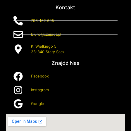
Kontakt
796 462 695
biuro@czajudt.pl
K. Wielkiego 5
33-340 Stary Sącz
Znajdź Nas
Facebook
Instagram
Google