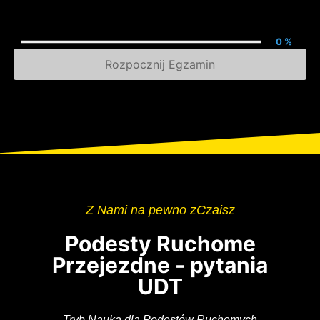
0 %
Rozpocznij Egzamin
Z Nami na pewno zCzaisz
Podesty Ruchome
Przejezdne - pytania
UDT
Tryb Nauka dla Podestów Ruchomych